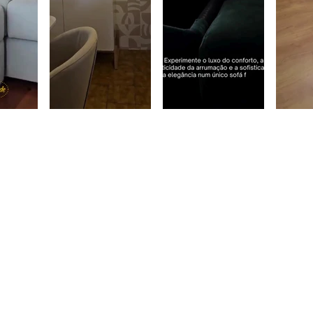
CONTACTOS
T: +351 925 056 854
(chamada para a rede móvel nacional)
T: +351 919 539 328
(chamada para a rede móvel nacional)