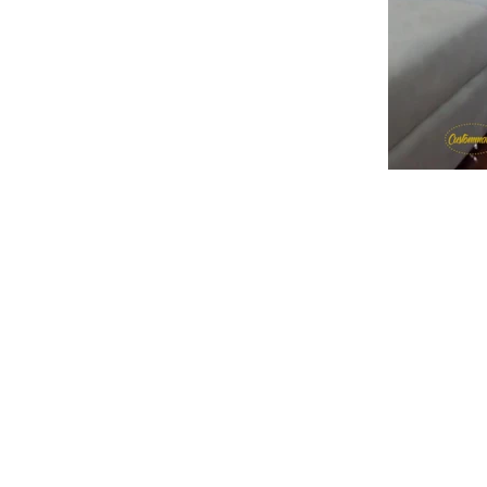
CATÁLOGO
COZINHA
SALA DE JANTAR
SALA DE ESTAR
QUARTO
CASA DE BANHO
TÊXTIL LAR